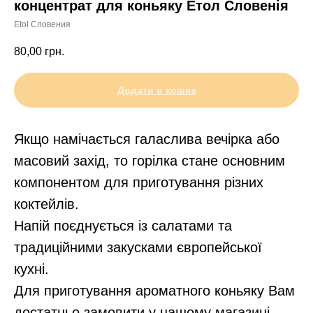
концентрат для коньяку Етол Словенія
Etol Словения
80,00
грн.
Додати в кошик
Якщо намічається галаслива вечірка або
масовий захід, то горілка стане основним
компонентом для приготування різних
коктейлів.
Напій поєднується із салатами та
традиційними закусками європейської
кухні.
Для приготування ароматного коньяку Вам
достатньо замовити у нашому магазині