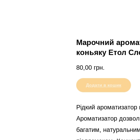
Марочний арома
коньяку Етол Сл
80,00
грн.
Додати в кошик
Рідкий ароматизатор 
Ароматизатор дозволи
багатим, натуральни