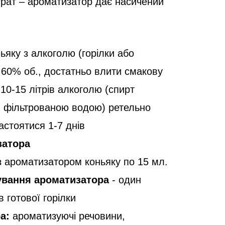
рат – ароматизатор дає насичений
ьяку з алкоголю (горілки або
о 60% об., достатньо влити смакову
10-15 літрів алкоголю (спирт
, фільтрованою водою) ретельно
астоятися 1-7 днів
затора
 ароматизатором коньяку по 15 мл.
ування ароматизатора
- один
в готової горілки
а:
ароматизуючі речовини,