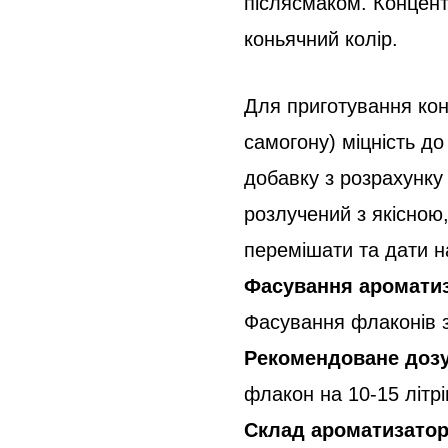
післясмаком. Концент
коньячний колір.
Для приготування кон
самогону) міцність д
добавку з розрахунку 
розлучений з якісною
перемішати та дати н
Фасування аромати
Фасування флаконів з
Рекомендоване доз
флакон на 10-15 літрі
Склад ароматизатор